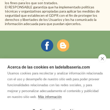
los fines para los que son tratados.
El RESPONSABLE garantiza que ha implementado políticas
técnicas y organizativas apropiadas para aplicar las medidas de
seguridad que establecen el GDPR con el fin de proteger los
derechos y libertades de los Usuarios y les ha comunicado la
información adecuada para que puedan ejercerlos.
607.266.906
(María del Pilar)
Acerca de las cookies en ladelalbaseria.com
Usamos cookies para recolectar y analizar información relacionada
con el uso y desempeño de nuestro sitio web para poder proveer
crladelalbaseria@
gmail.com
funcionalidades relacionadas con las redes sociales, y para
Dirección
mejorar y personalizar adecuadamente el contenido y publicidad
C/ Puerto, 29
13710
-
Argamasilla de Alba (Ciudad Real)
en nuestro sitio web.
Más información